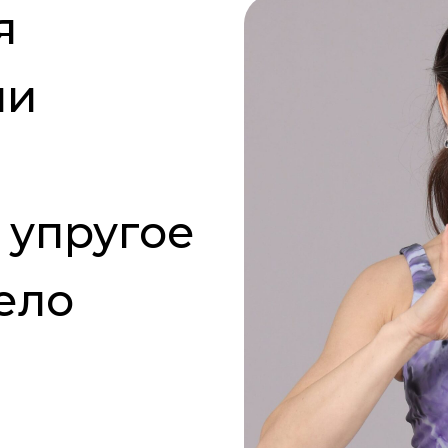
я
ли
 упругое
ело