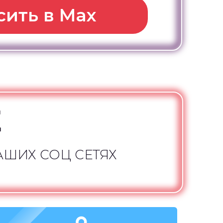
сить в Max
Е
АШИХ СОЦ СЕТЯХ