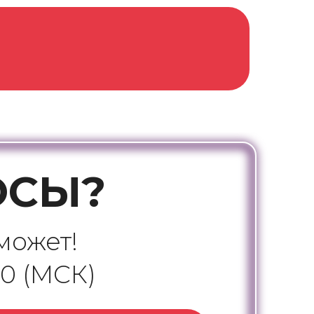
ОСЫ?
может!
00 (МСК)