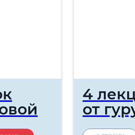
ок
4 лек
овой
от гур