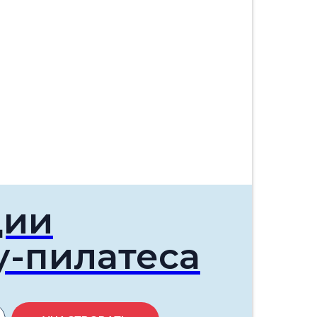
ции
у-пилатеса