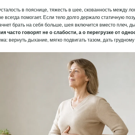
усталость в пояснице, тяжесть в шее, скованность между л
е всегда помогает. Если тело долго держало статичную позу
ачнет брать на себя больше, шея включится вместо плеч, д
я часто говорят не о слабости, а о перегрузке от одно
ма: вернуть дыхание, мягко подвигать тазом, дать грудному