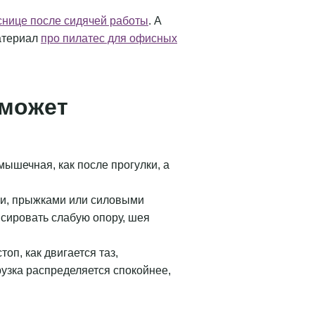
снице после сидячей работы
. А
материал
про пилатес для офисных
 может
 мышечная, как после прогулки, а
ми, прыжками или силовыми
сировать слабую опору, шея
оп, как двигается таз,
рузка распределяется спокойнее,