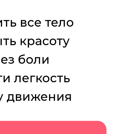
ить все тело
ыть красоту
без боли
ти легкость
у движения