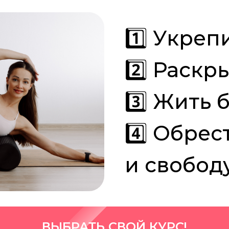
1️⃣ Укреп
2️⃣ Раскр
3️⃣ Жить 
4️⃣ Обрес
и свобод
ВЫБРАТЬ СВОЙ КУРС!