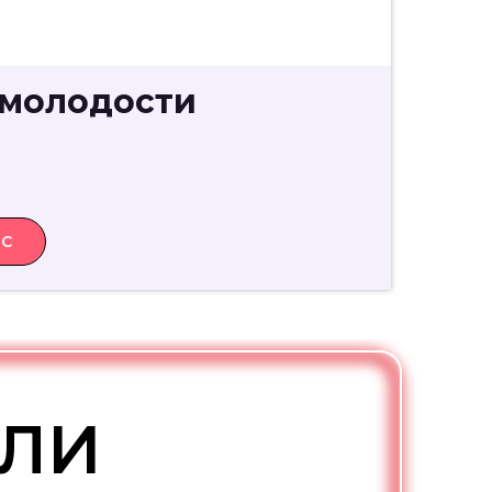
 молодости
и
РС
ОЛИ