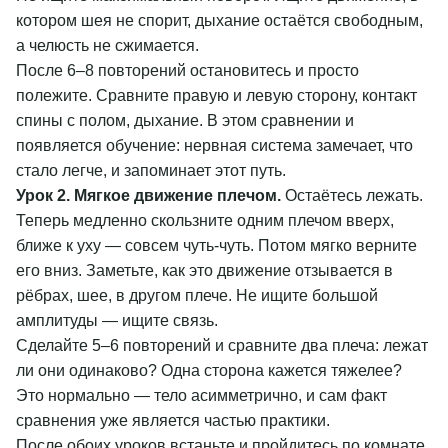
котором шея не спорит, дыхание остаётся свободным,
а челюсть не сжимается.
После 6–8 повторений остановитесь и просто
полежите. Сравните правую и левую сторону, контакт
спины с полом, дыхание. В этом сравнении и
появляется обучение: нервная система замечает, что
стало легче, и запоминает этот путь.
Урок 2. Мягкое движение плечом.
Остаётесь лежать.
Теперь медленно скользните одним плечом вверх,
ближе к уху — совсем чуть-чуть. Потом мягко верните
его вниз. Заметьте, как это движение отзывается в
рёбрах, шее, в другом плече. Не ищите большой
амплитуды — ищите связь.
Сделайте 5–6 повторений и сравните два плеча: лежат
ли они одинаково? Одна сторона кажется тяжелее?
Это нормально — тело асимметрично, и сам факт
сравнения уже является частью практики.
После обоих уроков встаньте и пройдитесь по комнате.