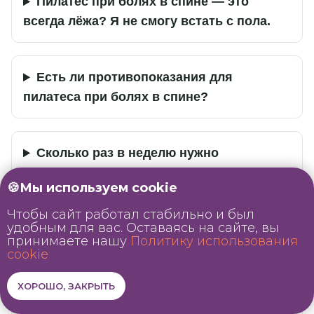
Пилатес при болях в спине — это
всегда лёжа? Я не смогу встать с пола.
Есть ли противопоказания для
пилатеса при болях в спине?
Сколько раз в неделю нужно
заниматься, чтобы боль прошла?
🍪Мы используем cookie
Чтобы сайт работал стабильно и был
удобным для вас. Оставаясь на сайте, вы
Можно ли заниматься пилатесом дома
принимаете нашу
Политику использования
при болях в спине без тренера?
cookie
ХОРОШО, ЗАКРЫТЬ
Пилатес или йога — что лучше при